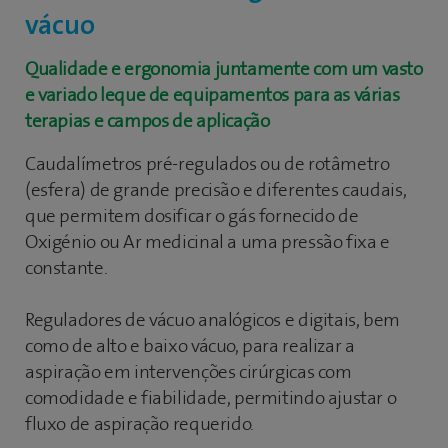
medida e muito versátil.
vácuo
Equipamentos projetados segundo as normas
Qualidade e ergonomia juntamente com um vasto
UNE-EN ISO 11197 "Unidades de fornecimento
e variado leque de equipamentos para as várias
médico" e UNE-EN 60601 "Segurança Eletromédica
terapias e campos de aplicação
e Compatibilidade Eletromagnética", com
certificado CE como Dispositivo Médico de acordo
Caudalímetros pré-regulados ou de rotâmetro
com a diretiva 93/42/CEE.
(esfera) de grande precisão e diferentes caudais,
que permitem dosificar o gás fornecido de
Aplimed CS
Oxigénio ou Ar medicinal a uma pressão fixa e
constante.
Reguladores de vácuo analógicos e digitais, bem
como de alto e baixo vácuo, para realizar a
aspiração em intervenções cirúrgicas com
comodidade e fiabilidade, permitindo ajustar o
fluxo de aspiração requerido.