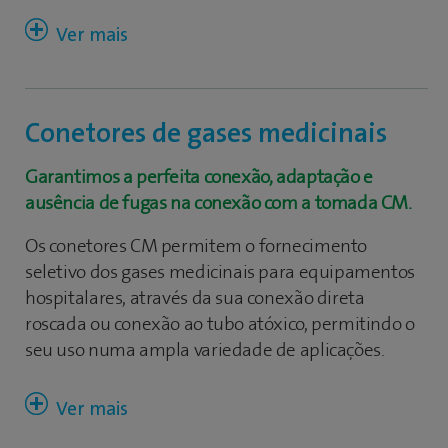
Estes equipamentos cumprem com as normas
UNE-EN ISO 10524-1, UNE-EN ISO 15002 e UN-EN
Conetores de gases medicinais
13544-2 com certificado CE de Dispositivos
Médicos de classe IIb de acordo com a diretiva
Garantimos a perfeita conexão, adaptação e
93/42/CEE.
ausência de fugas na conexão com a tomada CM.
Linha Flow
Os conetores CM permitem o fornecimento
seletivo dos gases medicinais para equipamentos
Reguvac II
hospitalares, através da sua conexão direta
roscada ou conexão ao tubo atóxico, permitindo o
Ultra Flo II
seu uso numa ampla variedade de aplicações.
Ultra-Flo II REG
Regulador de Baixo Vácuo Venturi Just Vac VV