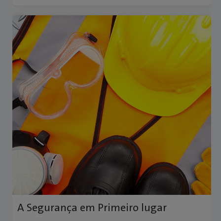
Registo interno de dados, garantindo um
controlo contínuo do processo.
Armazenamento e exportação do histórico de
congelações, alarmes e eventos em formato
eletrónico.
Geração de relatórios e gráficos em PDF, com
assistente de impressão para PC externo.
Equipamentos de medição calibrados e
certificados, assegurando a fiabilidade de cada
processo.
ICE CUBE™:
Inovação em Criopreservação com
Máxima Segurança e Precisão
Um equipamento projetado para quem exige
A Segurança em Primeiro lugar
confiabilidade, eficiência e controlo absoluto na