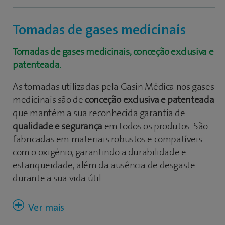
Design ergonómico e de fácil utilização graças
às 2 posições de conexão; uma de
Tomadas de gases medicinais
estacionamento ou repouso da tomada que
permite que o equipamento esteja conectado
Tomadas de gases medicinais, conceção exclusiva e
à tomada sem consumo, e uma segunda
patenteada.
posição de consumo de gás.
Identificação pela cor característica do gás
As tomadas utilizadas pela Gasin Médica nos gases
medicinal.
medicinais são de
conceção exclusiva e patenteada
que mantém a sua reconhecida garantia de
Compostos por materiais robustos e
qualidade e segurança
em todos os produtos. São
compatíveis com o oxigénio o que confere
fabricadas em materiais robustos e compatíveis
uma grande durabilidade, garantindo a
com o oxigénio, garantindo a durabilidade e
estanqueidade e ausência de desgaste
estanqueidade, além da ausência de desgaste
durante a sua vida útil.
durante a sua vida útil.
Os conetores CM de gás medicinal são uma
conceção exclusiva e patenteada de Carburos
Médica de acordo com a UNE-EN ISO 9170-1, com