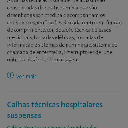
As calhas técnicas instaladas pela Gasin são
consideradas dispositivos médicos e são
desenhadas sob medida e acompanham os
critérios e especificações de cada centro em função
do comprimento, cor, dotação técnica de gases
medicinais, tomadas elétricas, tomadas de
informação e sistemas de iluminação, sistema de
chamada de enfermeira, interruptores de luz e
outros acessórios de montagem.
Para além de nos adequarmos às especificações
técnicas concretas de cada caso, oferecemos ainda
Calhas técnicas hospitalares
um vasto portfólio, com inúmeras sugestões de
designs, incluindo versões para alas pediátricas.
suspensas
Equipamentos projetados segundo as normas