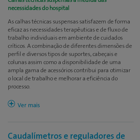
Calhas técnicas suspensas à medida das
UNE-EN ISO 11197 "Unidades de fornecimento
necessidades do hospital
médico" e UNE-EN 60601 "Segurança Eletromédica
e Compatibilidade Eletromagnética", com
As calhas técnicas suspensas satisfazem de forma
certificado CE como Dispositivo Médico de acordo
eficaz as necessidades terapêuticas e de fluxo de
com a diretiva 93/42/CEE.
trabalho individuais em ambiente de cuidados
críticos. A combinação de diferentes dimensões de
Linha Aplimed
perfil e diversos tipos de suportes, cabeçais e
colunas assim como a disponibilidade de uma
ampla gama de acessórios contribui para otimizar
o local de trabalho e melhorar a eficiência do
processo.
O elevado nível de configuração permite adaptá-lo
ao desenho específico e requisitos de cada unidade
Caudalímetros e reguladores de
hospitalar, resultando num equipamento à