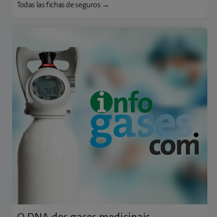
congelação celular.
Todas las fichas de seguros →
O DNA dos gases medicinais