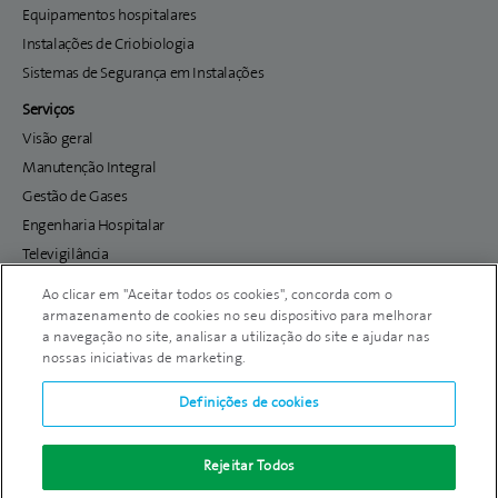
Equipamentos hospitalares
Instalações de Criobiologia
Sistemas de Segurança em Instalações
Serviços
Visão geral
Manutenção Integral
Gestão de Gases
Engenharia Hospitalar
Televigilância
CryoServ
Ao clicar em "Aceitar todos os cookies", concorda com o
Formação
armazenamento de cookies no seu dispositivo para melhorar
a navegação no site, analisar a utilização do site e ajudar nas
Marcação CE de Dispositivos Médicos
nossas iniciativas de marketing.
Definições de cookies
Aviso legal
|
Aviso de privacidade
| Copyright ©
2026 por Gasin |
gasin.com →
|
MyGasin →
|
Todas as informações sobre os principais gases industriais e
Rejeitar Todos
medicinais |
infogases.com →